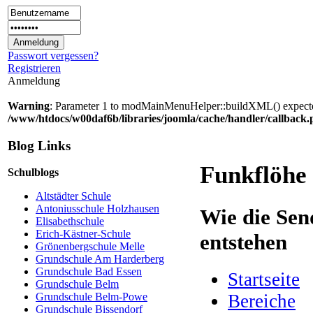
Passwort vergessen?
Registrieren
Anmeldung
Warning
: Parameter 1 to modMainMenuHelper::buildXML() expected 
/www/htdocs/w00daf6b/libraries/joomla/cache/handler/callback
Blog Links
Funkflöhe
Schulblogs
Altstädter Schule
Antoniusschule Holzhausen
Wie die Sen
Elisabethschule
Erich-Kästner-Schule
entstehen
Grönenbergschule Melle
Grundschule Am Harderberg
Grundschule Bad Essen
Startseite
Grundschule Belm
Bereiche
Grundschule Belm-Powe
Grundschule Bissendorf