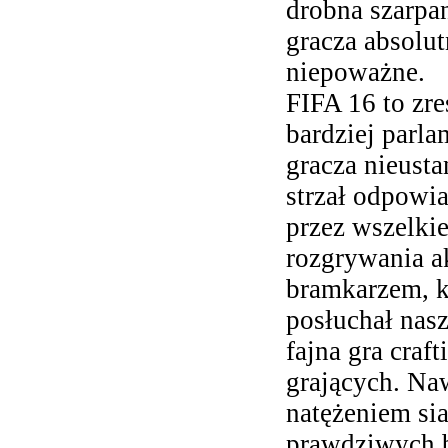
drobna szarpa
gracza absolu
niepoważne.
FIFA 16 to zre
bardziej parla
gracza nieusta
strzał odpowia
przez wszelkie
rozgrywania a
bramkarzem, k
posłuchał nas
fajna gra craf
grających. Na
natężeniem sia
prawdziwych b