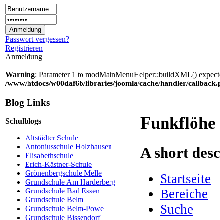
Passwort vergessen?
Registrieren
Anmeldung
Warning
: Parameter 1 to modMainMenuHelper::buildXML() expected 
/www/htdocs/w00daf6b/libraries/joomla/cache/handler/callback
Blog Links
Funkflöhe
Schulblogs
Altstädter Schule
Antoniusschule Holzhausen
A short des
Elisabethschule
Erich-Kästner-Schule
Grönenbergschule Melle
Startseite
Grundschule Am Harderberg
Bereiche
Grundschule Bad Essen
Grundschule Belm
Suche
Grundschule Belm-Powe
Grundschule Bissendorf