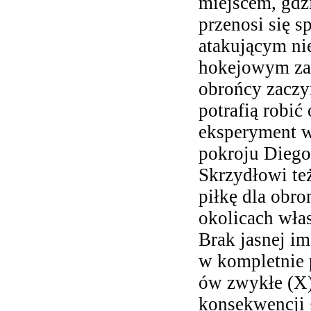
miejscem, gdzi
przenosi się s
atakującym ni
hokejowym zam
obrońcy zaczy
potrafią robić
eksperyment w
pokroju Diego 
Skrzydłowi też
piłkę dla obro
okolicach włas
Brak jasnej im
w kompletnie
ów zwykłe (X)
konsekwencji g