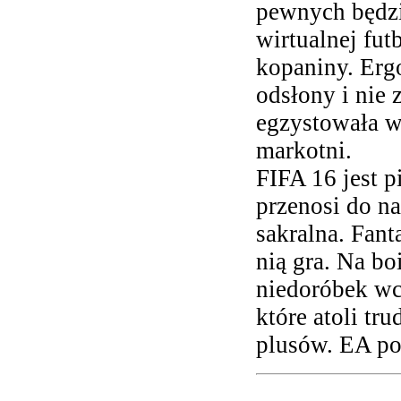
pewnych będzi
wirtualnej fut
kopaniny. Erg
odsłony i nie 
egzystowała wa
markotni.
FIFA 16 jest p
przenosi do n
sakralna. Fant
nią gra. Na b
niedoróbek wc
które atoli tr
plusów. EA po