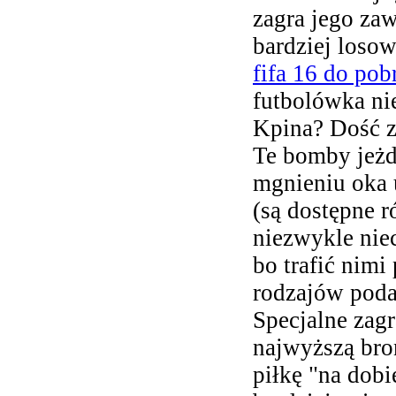
zagra jego za
bardziej losow
fifa 16 do pob
futbolówka nie
Kpina? Dość z
Te bomby jeżd
mgnieniu oka 
(są dostępne 
niezwykle niec
bo trafić nimi
rodzajów poda
Specjalne zagr
najwyższą bro
piłkę "na dobi