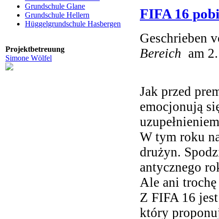
Grundschule Glane
FIFA 16 pobi
Grundschule Hellern
Hüggelgrundschule Hasbergen
Geschrieben 
Projektbetreuung
Bereich
am
2
Simone Wölfel
Jak przed prem
emocjonują si
uzupełnieniem,
W tym roku na
drużyn. Spodz
antycznego ro
Ale ani troch
Z FIFA 16 jest
który proponu