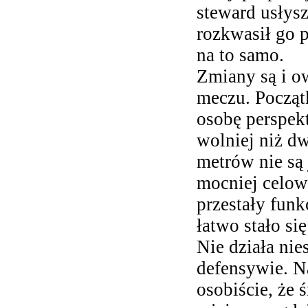
steward usłysz
rozkwasił go p
na to samo.
Zmiany są i o
meczu. Począ
osobę perspek
wolniej niż dw
metrów nie są
mocniej celow
przestały fun
łatwo stało si
Nie działa ni
defensywie. N
osobiście, że 