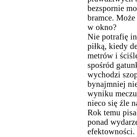
bezspornie mo
bramce. Może 
w okno?
Nie potrafię i
piłką, kiedy 
metrów i ściś
spośród gatunk
wychodzi szopk
bynajmniej nie
wyniku meczu 
nieco się źle n
Rok temu pisa
ponad wydarze
efektowności. 