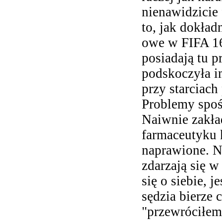
nienawidzicie
to, jak dokład
owe w FIFA 1
posiadają tu p
podskoczyła i
przy starciac
Problemy spośr
Naiwnie zakła
farmaceutyku 
naprawione. N
zdarzają się 
się o siebie, 
sędzia bierze 
"przewróciłem