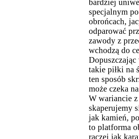
bardziej uniw
specjalnym pod
obrońcach, ja
odparować prze
zawody z prze
wchodzą do ce
Dopuszczając 
takie piłki na
ten sposób sk
może czeka na
W wariancie z
skaperujemy si
jak kamień, p
to platforma 
raczej jak kar