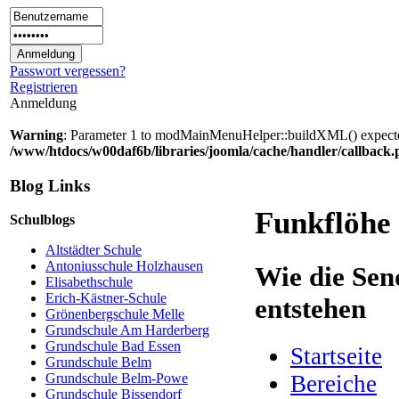
Passwort vergessen?
Registrieren
Anmeldung
Warning
: Parameter 1 to modMainMenuHelper::buildXML() expected 
/www/htdocs/w00daf6b/libraries/joomla/cache/handler/callback
Blog Links
Funkflöhe
Schulblogs
Altstädter Schule
Antoniusschule Holzhausen
Wie die Sen
Elisabethschule
Erich-Kästner-Schule
entstehen
Grönenbergschule Melle
Grundschule Am Harderberg
Grundschule Bad Essen
Startseite
Grundschule Belm
Bereiche
Grundschule Belm-Powe
Grundschule Bissendorf